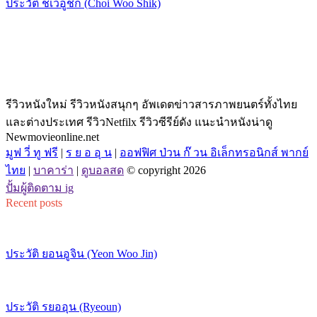
ประวัติ ชเวอูชิก (Choi Woo Shik)
รีวิวหนังใหม่ รีวิวหนังสนุกๆ อัพเดตข่าวสารภาพยนตร์ทั้งไทย
และต่างประเทศ รีวิวNetfilx รีวิวซีรีย์ดัง แนะนำหนังน่าดู
Newmovieonline.net
มูฟ วี่ ทู ฟรี
|
ร ย อ อุ น
|
ออฟฟิศ ป่วน ก๊ วน อิเล็กทรอนิกส์ พากย์
ไทย
|
บาคาร่า
|
ดูบอลสด
© copyright 2026
ปั้มผู้ติดตาม ig
Recent posts
ประวัติ ยอนอูจิน (Yeon Woo Jin)
ประวัติ รยออุน (Ryeoun)