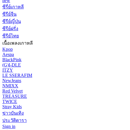
new
ซีรี่ย์เกาหลี
ซีรีย์จีน
ซีรีย์ญี่ปุ่น
ซีรีย์ฝรั่ง
ซีรีย์ไทย
เนื้อเพลงเกาหลี
Kpop
Aespa
BlackPink
(G)I-DLE
ITZY
LE SSERAFIM
NewJeans
NMIXX
Red Velvet
TREASURE
TWICE
Stray Kids
ข่าวบันเทิง
ประวัติดารา
Sign in