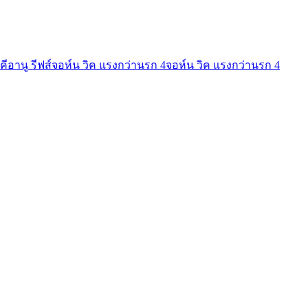
คีอานู รีฟส์
จอห์น วิค แรงกว่านรก 4
จอห์น วิค แรงกว่านรก 4