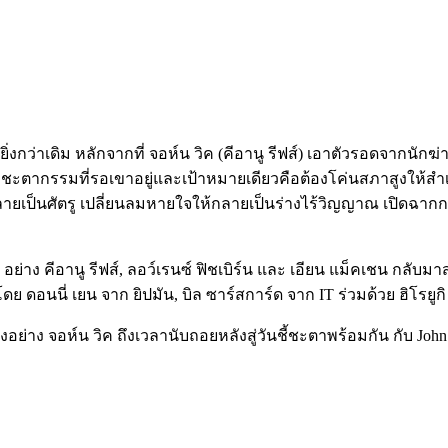
ตยิ่งกว่าเดิม หลักจากที่ จอห์น วิค (คีอานู รีฟส์) เอาตัวรอดจา
ชะตากรรมที่รอเขาอยู่และเป้าหมายเดียวคือต้องโค่นสภาสูงให้สำเร็จ
กลายเป็นศัตรู เปลี่ยนลมหายใจให้กลายเป็นร่างไร้วิญญาณ เปิดฉากก
่าง คีอานู รีฟส์, ลอว์เรนซ์ ฟิชเบิร์น และ เอียน แม็คเชน กลับม
ย ดอนนี่ เยน จาก ยิปมัน, บิล ซาร์สการ์ด จาก IT ร่วมด้วย ฮิโรยูก
นึ่งอย่าง จอห์น วิค ถึงเวลานับถอยหลังสู่วันชี้ชะตาพร้อมกัน กับ 