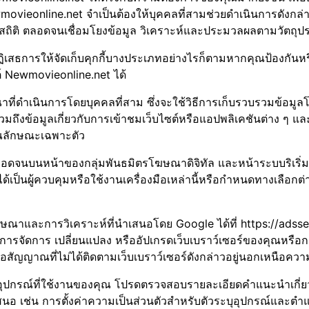
vieonline.net จำเป็นต้องให้บุคคลที่สามช่วยดำเนินการดังกล่า
ทางสถิติ ตลอดจนเชื่อมโยงข้อมูล วิเคราะห์และประมวลผลตามวัตถ
ฏิเสธการให้จัดเก็บคุกกี้บางประเภทอย่างไรก็ตามหากคุณป้องกันหรือปฏ
์ Newmovieonline.net ได้
ี่ดำเนินการโดยบุคคลที่สาม ซึ่งจะใช้วิธีการเก็บรวบรวมข้อมูลโด
มถึงข้อมูลเกี่ยวกับการเข้าชมเว็บไซต์หรือแอปพลิเคชันต่าง ๆ และข้
ณลักษณะเฉพาะตัว
ลอดจนบนหน้าของกลุ่มพันธมิตรโฆษณาดิจิทัล และหน้าระบบริเริ่
ด้เป็นผู้ควบคุมหรือใช้งานเครื่องมือเหล่านี้หรือกำหนดทางเลือกต่าง
โฆษณาและการวิเคราะห์ที่นำเสนอโดย Google ได้ที่ https://ads
การจัดการ เปลี่ยนแปลง หรืออัปเกรดเว็บเบราว์เซอร์ของคุณหรือ
รต่อสัญญาณที่ไม่ได้ติดตามเว็บเบราว์เซอร์ดังกล่าวอยู่นอกเหนือค
ปกรณ์ที่ใช้งานของคุณ โปรดตรวจสอบรายละเอียดคำแนะนำเกี่ยวกั
นอ เช่น การตั้งค่าความเป็นส่วนตัวสำหรับตัวระบุอุปกรณ์และตำแหน