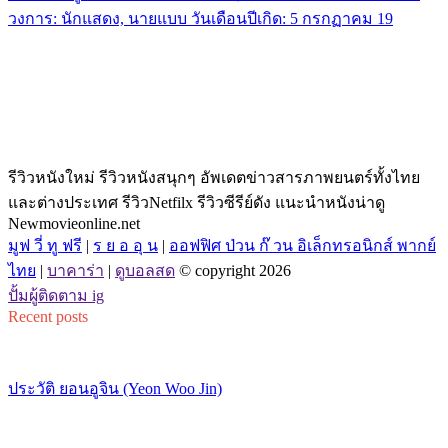
วงการ: นักแสดง, นายแบบ วันเดือนปีเกิด: 5 กรกฏาคม 19
รีวิวหนังใหม่ รีวิวหนังสนุกๆ อัพเดตข่าวสารภาพยนตร์ทั้งไทย
และต่างประเทศ รีวิวNetfilx รีวิวซีรีย์ดัง แนะนำหนังน่าดู
Newmovieonline.net
มูฟ วี่ ทู ฟรี
|
ร ย อ อุ น
|
ออฟฟิศ ป่วน ก๊ วน อิเล็กทรอนิกส์ พากย์
ไทย
|
บาคาร่า
|
ดูบอลสด
© copyright 2026
ปั้มผู้ติดตาม ig
Recent posts
ประวัติ ยอนอูจิน (Yeon Woo Jin)