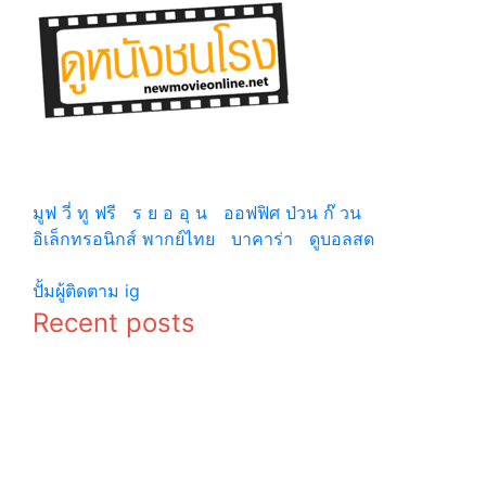
รีวิวหนังใหม่ รีวิวหนังสนุกๆ อัพเดตข่าวสารภาพยนตร์ทั้ง
ไทยและต่างประเทศ รีวิวNetfilx รีวิวซีรีย์ดัง แนะนำหนัง
น่าดู Newmovieonline.net
มูฟ วี่ ทู ฟรี
|
ร ย อ อุ น
|
ออฟฟิศ ป่วน ก๊ วน
อิเล็กทรอนิกส์ พากย์ไทย
|
บาคาร่า
|
ดูบอลสด
©
copyright 2026
ปั้มผู้ติดตาม ig
Recent posts
ประวัติ ยอน
ประวัติ รยอ
อูจิน (Yeon
อุน
Woo Jin)
(Ryeoun)
ประวัติ ชิน
ประวัติ ชเวอู
เซคยอง
ชิก (Choi