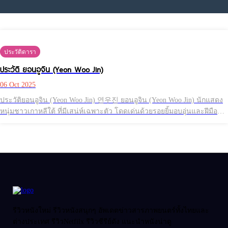
ประวัติดารา
ประวัติ ยอนอูจิน (Yeon Woo Jin)
06 Oct 2025
ประวัติยอนอูจิน (Yeon Woo Jin) 연우진 ยอนอูจิน (Yeon Woo Jin) นักแสดง
หนุ่มชาวเกาหลีใต้ ที่มีเสน่ห์เฉพาะตัว โดดเด่นด้วยรอยยิ้มอบอุ่นและฝีมือ
การแสดงที่หลากหลาย เขาเริ่มต้นจากการเป็นนายแบบ ก่อนจะเข้าสู่วงการ
บันเทิงเต็มตัว และสร้างชื่อจากผลงานซีรีส์หลายๆเรื่องที่ครองใจผู้ชมทั้งใน
และต่างประเทศ ชื่อ: ยอนอูจิน / Yeon Woo Jin / 연우진 / Yun Woo Jin
อาชีพในวงการ: นักแสดง, นายแบบ วันเดือนปีเกิด: 5 กรกฏาคม 19
รีวิวหนังใหม่ รีวิวหนังสนุกๆ อัพเดตข่าวสารภาพยนตร์ทั้งไทยและ
ต่างประเทศ รีวิวNetfilx รีวิวซีรีย์ดัง แนะนำหนังน่าดู