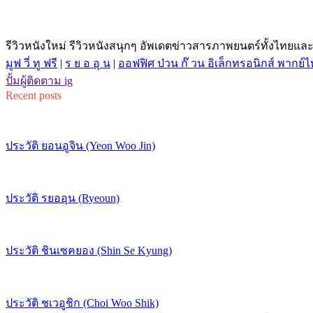
รีวิวหนังใหม่ รีวิวหนังสนุกๆ อัพเดตข่าวสารภาพยนตร์ทั้งไทยและต่
มูฟ วี่ ทู ฟรี
|
ร ย อ อุ น
|
ออฟฟิศ ป่วน ก๊ วน อิเล็กทรอนิกส์ พากย์
ปั้มผู้ติดตาม ig
Recent posts
ประวัติ ยอนอูจิน (Yeon Woo Jin)
ประวัติ รยออุน (Ryeoun)
ประวัติ ชินเซคยอง (Shin Se Kyung)
ประวัติ ชเวอูชิก (Choi Woo Shik)