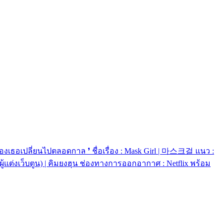
ของเธอเปลี่ยนไปตลอดกาล ❜ ชื่อเรื่อง : Mask Girl | 마스크걸 แนว :
ู้แต่งเว็บตูน) | คิมยงฮุน ช่องทางการออกอากาศ : Netflix พร้อม